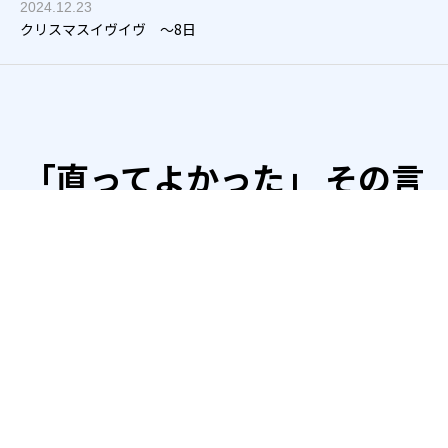
2026.01.05
2024.12.31
2024.12.24
2024.12.23
2024.12.20
2026年 本格始動
残り6
残り１
クリスマスイヴイヴ ～8日
あと14、13、12，11
「直ってよかった」 その言
葉が私たちの活力です。